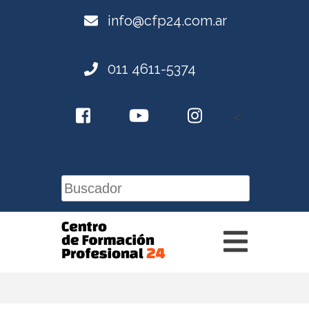
info@cfp24.com.ar
011 4611-5374
<