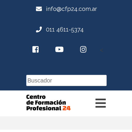
info@cfp24.com.ar
011 4611-5374
<