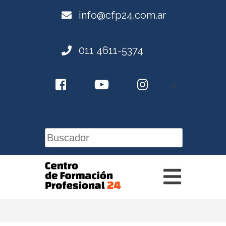
info@cfp24.com.ar
011 4611-5374
<