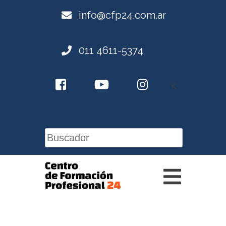
info@cfp24.com.ar
011 4611-5374
<